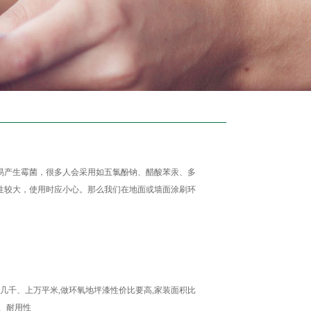
易产生霉菌，很多人会采用如五氯酚钠、醋酸苯汞、多
性较大，使用时应小心。那么我们在地面或墙面涂刷环
几千、上万平米,做环氧地坪漆性价比要高,家装面积比
、耐用性