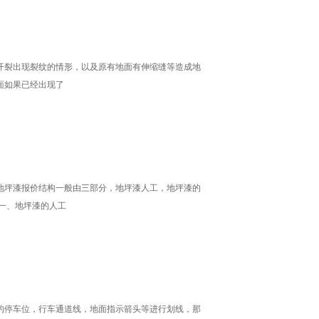
开裂出现裂纹的情形，以及原有地面有伸缩缝等造成地
面如果已经出现了
地坪漆报价结构一般由三部分，地坪漆人工，地坪漆的
一、地坪漆的人工
的停车位，行车通道线，地面指示箭头等进行划线，那